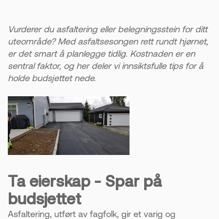
4. Sørg for god drenering
Vurderer du asfaltering eller belegningsstein for ditt
Underlaget må ha riktig fall slik at vann renner
uteområde? Med asfaltsesongen rett rundt hjørnet,
bort. Dette hindrer skader og gjør at asfalten
er det smart å planlegge tidlig. Kostnaden er en
varer lenger.
sentral faktor, og her deler vi innsiktsfulle tips for å
holde budsjettet nede.
5. Velg miljøvennlige løsninger
Asfalt kan resirkuleres og brukes på nytt.
Miljøasfalt kan inneholde opptil 40 % gjenbrukt
materiale uten å gå på bekostning av kvalitet.
Ta eierskap - Spar på
budsjettet
Asfaltering, utført av fagfolk, gir et varig og