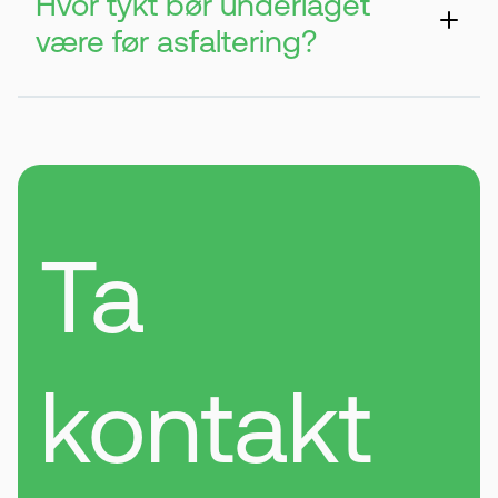
Hvor tykt bør underlaget
være før asfaltering?
Vanligvis anbefales et lag på 10–20 cm
med pukk eller grus. Tykkelsen kan økes
ved dårlig grunn.
Ta
kontakt