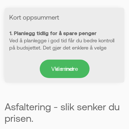
Kort oppsummert
1. Planlegg tidlig for å spare penger
Ved å planlegge i god tid får du bedre kontroll
på budsjettet. Det gjør det enklere å velge
riktige løsninger.
Vis mindre
Vis mer
2. Gjør noe av jobben selv
Du kan spare penger ved å ta deler av
grunnarbeidet selv. For eksempel å fjerne
vegetasjon og klargjøre området.
Asfaltering - slik senker du
3. Et godt underlag er avgjørende
Et lag med pukk eller grus på 10–20 cm gir
prisen.
stabilitet. Dårlig grunnarbeid kan føre til ujevn
asfalt og ekstra kostnader senere.