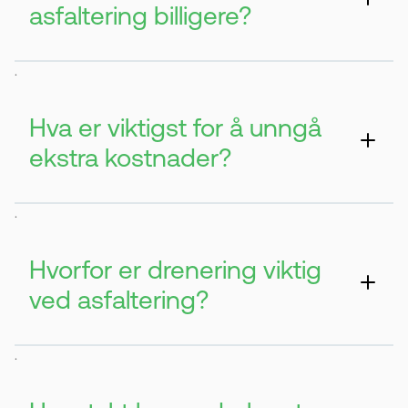
asfaltering billigere?
Du kan spare penger ved å gjøre deler av
.
forarbeidet selv. For eksempel å fjerne
ugress og klargjøre underlaget.
Hva er viktigst for å unngå
ekstra kostnader?
Et godt og stabilt underlag er avgjørende.
.
Dårlig grunnarbeid kan føre til skader som
må repareres senere.
Hvorfor er drenering viktig
ved asfaltering?
Vann som samler seg under asfalten kan
.
skade den over tid. Derfor må området ha
riktig fall.