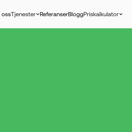
 oss
Tjenester
Referanser
Blogg
Priskalkulator