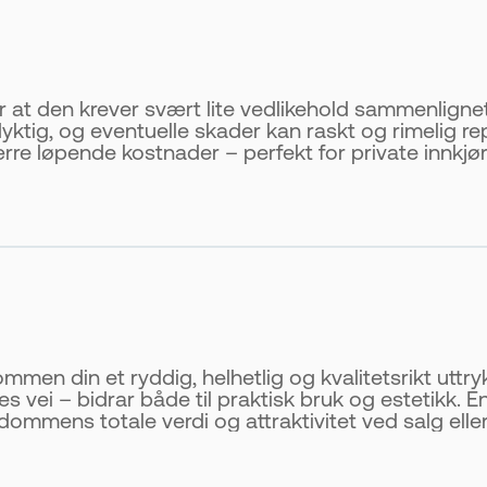
er at den krever svært lite vedlikehold sammenlig
yktig, og eventuelle skader kan raskt og rimelig r
e løpende kostnader – perfekt for private innkjørs
ommen din et ryddig, helhetlig og kvalitetsrikt uttry
les vei – bidrar både til praktisk bruk og estetikk. En
ommens totale verdi og attraktivitet ved salg eller