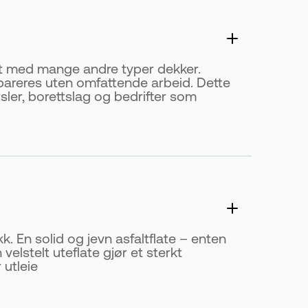
net med mange andre typer dekker.
epareres uten omfattende arbeid. Dette
ler, borettslag og bedrifter som
kk. En solid og jevn asfaltflate – enten
 velstelt uteflate gjør et sterkt
 utleie