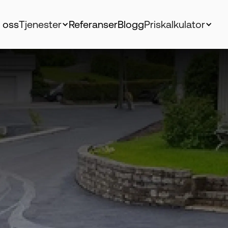
 oss
Tjenester
Referanser
Blogg
Priskalkulator