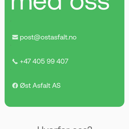
med oss
.
post@ostasfalt.no
.
+47 405 99 407
.
Øst Asfalt AS