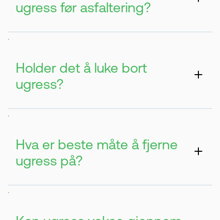
ugress før asfaltering?
Ugress kan vokse gjennom asfalten og
.
skade dekket. Det kan føre til sprekker og
ujevnheter.
Holder det å luke bort
ugress?
Nei, røtter kan fortsatt være igjen i bakken.
.
Derfor må vegetasjonen fjernes helt.
Hva er beste måte å fjerne
ugress på?
Bruk et effektivt ugressmiddel som dreper
.
røttene. Dette gir best og mest varig
resultat.