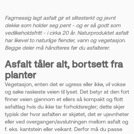
4. Bruk ugressmiddel for best resultat
Et effektivt middel sørger for at røttene dør helt.
Fagmessig lagt asfalt gir et slitesterkt og jevnt
Dette hindrer at ugress kommer tilbake.
dekke som holder seg pent - og er så godt som
vedlikeholdsfritt - i cirka 20 år. Naturproduktet asfalt
5. Riktig grunnarbeid forebygger problemer
har likevel to naturlige fiender, vann og vegetasjon.
Grunnen må også håndtere vann riktig. Fagfolk
Begge deler må håndteres før du asfalterer.
som Øst Asfalt sørger for et varig resultat.
Asfalt tåler alt, bortsett fra
planter
Vegetasjon, enten det er ugress eller ikke, vil vokse
og søke raskeste veien til lyset. Det betyr at den fort
finner veien gjennom et ellers så kompakt og flott
asfaltlag hvis du ikke tar forholdsregler; dette skjer
typisk der hvor asfalten er skjøtet, det er ujevnheter
eller ved overgangen/avslutningen mellom asfalt og
f. eks. kantstein eller veikant. Derfor må du passe