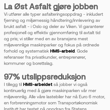
La Øst Asfalt gjøre jobben
Vi utfører alle typer asfalteringsoppdrag - inkludert
fjerning og miljømessig håndtering/innlevering av
brukt asfalt - i Oslo og deler av Viken. Vi garanterer
profesjonell og effektiv gjennomføring til avtalt tid
og pris; vi stiller med en av bransjens mest
miljøvennlige maskinparker og fokus på ordnede
forhold og systematisk
HMS-arbeid
. Gode
referanser fra privatkunder, entreprenører,
kommuner og borettslag.
97% utslippsreduksjon
I tillegg til
HMS-arbeidet
så jobber vi også
kontinuerlig med å gjøre maskinparken vår mer
miljøvennlig. Alle våre lastebiler har nå Euro 6 motor,
en forbrenningsmotor som Transportøkonomisk
Institutt har testet på oppdrag fra Statens