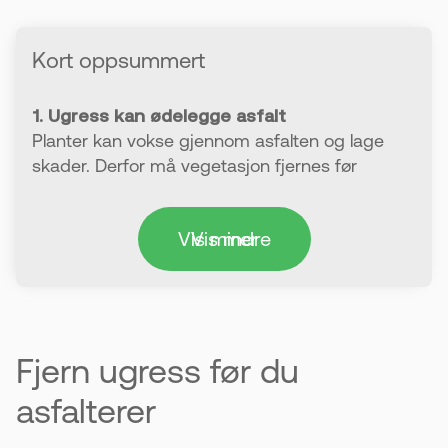
Kort oppsummert
1. Ugress kan ødelegge asfalt
Planter kan vokse gjennom asfalten og lage
skader. Derfor må vegetasjon fjernes før
arbeidet starter.
Vis mindre
Vis mer
2. Vann og planter er asfaltens største
fiender
Begge deler kan føre til sprekker og ujevnheter.
God forberedelse er viktig for å unngå dette.
Fjern ugress før du
3. Det holder ikke å bare luke
Noen planter vokser tilbake selv om du fjerner
asfalterer
dem. Derfor må du bruke sterkere metoder.