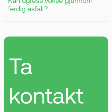
Kan ugress vokse gjennom
ferdig asfalt?
Ja, spesielt i skjøter og kanter. Derfor er
det viktig å gjøre grundig forarbeid.
Ta
kontakt