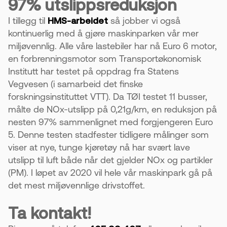
97% utslippsreduksjon
I tillegg til
HMS-arbeidet
så jobber vi også
kontinuerlig med å gjøre maskinparken vår mer
miljøvennlig. Alle våre lastebiler har nå Euro 6 motor,
en forbrenningsmotor som Transportøkonomisk
Institutt har testet på oppdrag fra Statens
Vegvesen (i samarbeid det finske
forskningsinstituttet VTT). Da TØI testet 11 busser,
målte de NOx-utslipp på 0,21g/km, en reduksjon på
nesten 97% sammenlignet med forgjengeren Euro
5. Denne testen stadfester tidligere målinger som
viser at nye, tunge kjøretøy nå har svært lave
utslipp til luft både når det gjelder NOx og partikler
(PM). I løpet av 2020 vil hele vår maskinpark gå på
det mest miljøvennlige drivstoffet.
Ta kontakt!