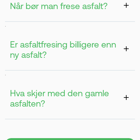
Når bør man frese asfalt?
Når det oppstår spor, dumper eller
.
ujevnheter i asfalten. Det er en effektiv
løsning før skadene blir større.
Er asfaltfresing billigere enn
ny asfalt?
Ja, det er ofte rimeligere fordi man bruker
.
mindre ny asfalt. Arbeidet går også
raskere.
Hva skjer med den gamle
asfalten?
Den blir samlet inn og gjenvunnet. Deretter
brukes den i produksjon av ny asfalt.