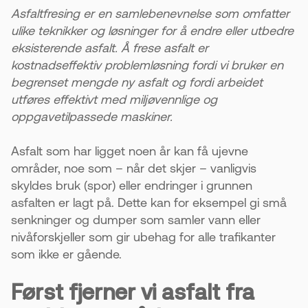
miljø.
Asfaltfresing er en samlebenevnelse som omfatter
ulike teknikker og løsninger for å endre eller utbedre
4. God planlegging gir bedre resultat
eksisterende asfalt. Å frese asfalt er
Det er viktig å beregne fall og overganger før ny
kostnadseffektiv problemløsning fordi vi bruker en
asfalt legges. Dette sikrer at vann renner riktig
begrenset mengde ny asfalt og fordi arbeidet
og at dekket holder.
utføres effektivt med miljøvennlige og
oppgavetilpassede maskiner.
5. Resultatet blir nesten som nytt
Etter fresing og nytt toppdekke blir overflaten
Asfalt som har ligget noen år kan få ujevne
jevn og sterk. Levetiden kan forlenges med 15–
områder, noe som – når det skjer – vanligvis
20 år.
skyldes bruk (spor) eller endringer i grunnen
asfalten er lagt på. Dette kan for eksempel gi små
senkninger og dumper som samler vann eller
nivåforskjeller som gir ubehag for alle trafikanter
som ikke er gående.
Først fjerner vi asfalt fra