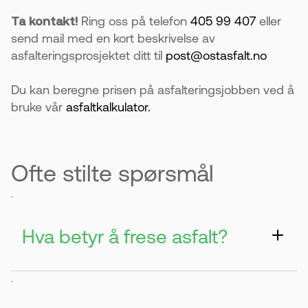
Ta kontakt!
Ring oss på telefon
405 99 407
eller
send mail med en kort beskrivelse av
asfalteringsprosjektet ditt til
post@ostasfalt.no
Du kan beregne prisen på asfalteringsjobben ved å
bruke vår
asfaltkalkulator.
Ofte stilte spørsmål
.
Hva betyr å frese asfalt?
Det betyr å fjerne det øverste laget av
.
asfalt. Dette gjøres for å reparere skader
og ujevnheter.