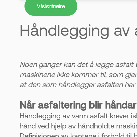
Vis mindre
Vis mer
2. Krever høy presisjon og erfarin
Asfalten må legges riktig mengde o
Håndlegging av a
resultatet.
3. Finish og detaljer er avgjørend
Kanter, overganger og linjer må væ
Noen ganger kan det å legge asfalt 
og helhetlig.
maskinene ikke kommer til, som gjern
at den som håndlegger asfalten har 
4. Påvirker helhetsinntrykket a
Et fint uteområde kan løfte hele bol
Når asfaltering blir hånda
Håndlegging av varm asfalt krever is
5. Godt grunnarbeid er fortsatt vi
hånd ved hjelp av håndholdte maskiner.
Underlaget må være stabilt og ha rikt
Definisjonen av kantene i forhold ti