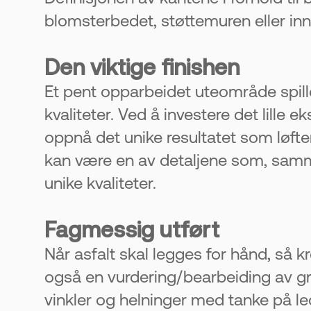
20 år.
blomsterbedet, støttemuren eller inn
Den viktige finishen
Et pent opparbeidet uteområde spil
kvaliteter. Ved å investere det lille
oppnå det unike resultatet som løft
kan være en av detaljene som, samm
unike kvaliteter.
Fagmessig utført
Når asfalt skal legges for hånd, så k
også en vurdering/bearbeiding av g
vinkler og helninger med tanke på ledi