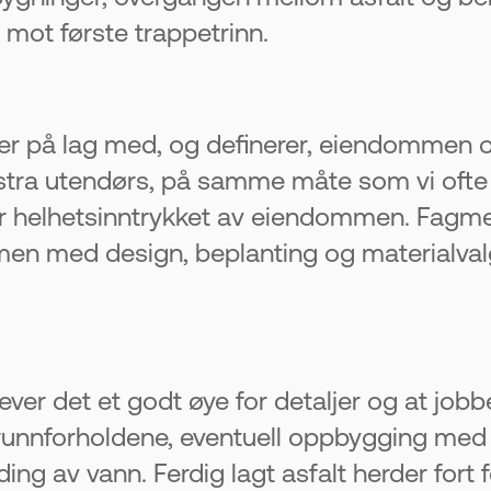
 mot første trappetrinn.
ler på lag med, og definerer, eiendommen 
 ekstra utendørs, på samme måte som vi ofte
er helhetsinntrykket av eiendommen. Fagmes
en med design, beplanting og materialval
rever det et godt øye for detaljer og at job
runnforholdene, eventuell oppbygging med 
ng av vann. Ferdig lagt asfalt herder fort for