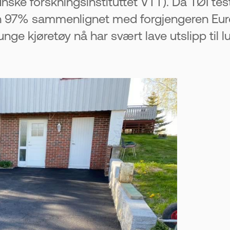
nske forskningsinstituttet VTT). Da TØI tes
n 97% sammenlignet med forgjengeren Euro
tunge kjøretøy nå har svært lave utslipp til 