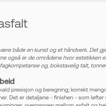
g
g på riktig måte for hånd. Små feil kan ø
sfalt
e
re nøyaktige. Det er dette som gjør uteom
være både en kunst og et håndverk. Det gj
e også er de områdene hvor estetikken er v
fagkompetanse og, bokstavelig talt, tonnev
v eiendommen
igen. Små detaljer kan gjøre stor forskjell.
rbeid
kald presisjon og beregning; korrekt mengd
ktig
 Det er detaljene - finishen - som løfter ut
ig fall for vann. Riktig utført arbeid gir le
l bygninger, overgangen mellom asfalt og be