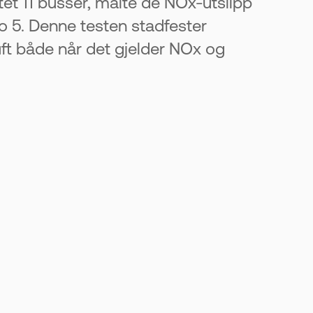
tet 11 busser, målte de NOx-utslipp
 5. Denne testen stadfester
luft både når det gjelder NOx og