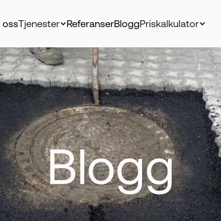
 oss
Tjenester
Referanser
Blogg
Priskalkulator
Blogg