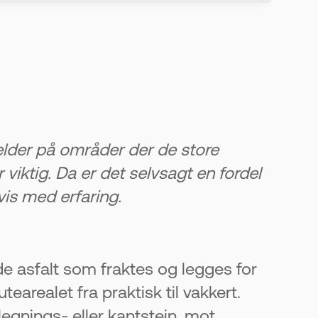
delegge
rådet pent
elder på områder der de store
iktig. Da er det selvsagt en fordel
is med erfaring.
e asfalt som fraktes og legges for
earealet fra praktisk til vakkert.
vetid på 15–
legnings- eller kantstein, mot