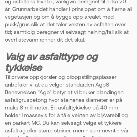
og asfaltens levetid, vanligvis beregnet til cirka 20
år. Grunnarbeidet handler i prinsippet om å fjerne all
vegetasjon og om å bygge opp arealet med
pukk/grus slik at det tåler vekten av asfalten over
tid; samtidig beregner vi selvsagt helning/fall slik at
overflatevann renner dit det skal.
Valg av asfalttype og
tykkelse
Til private oppkjørsler og biloppstillingsplasser
anbefaler vi at du velger standarden Agb8
Benevnelsen “Agb” betyr at vi bruker blandingen
asfaltgrusbetong hvor steinenes diameter er på
maks 8 millimeter. En asfalttykkelse på 40 mm
holder i massevis for å tåle vekten av bil/varebil og
en parkert MC. Du kan selvsagt velge et tykkere
asfaltlag eller større steiner, men - som nevnt - vår