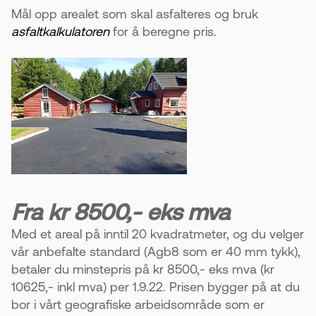
Agb8 med 40 mm tykkelse er vanlig for
Mål opp arealet som skal asfalteres og bruk
oppkjørsler. Det tåler normal bruk av bil.
asfaltkalkulatoren
for å beregne pris.
- Kan øke verdien på boligen
Asfalt kombinert med stein gir et penere
uteområde. Det kan også øke eiendomsverdien.
Fra kr 8500,- eks mva
Med et areal på inntil 20 kvadratmeter, og du velger
vår anbefalte standard (Agb8 som er 40 mm tykk),
betaler du minstepris på kr 8500,- eks mva (kr
10625,- inkl mva) per 1.9.22. Prisen bygger på at du
bor i vårt geografiske arbeidsområde som er