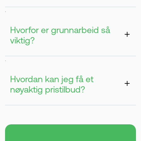
Størrelse på området og grunnarbeid er
.
viktigst. I tillegg påvirker type asfalt og
tykkelse.
Hvorfor er grunnarbeid så
viktig?
Det sikrer at asfalten holder i mange år.
.
Uten godt grunnarbeid kan det oppstå
skader.
Hvordan kan jeg få et
nøyaktig pristilbud?
Du kan bruke en kalkulator eller kontakte
oss i Øst Asfalt direkte. Da får du en mer
presis pris basert på ditt prosjekt.