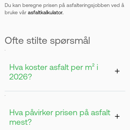
Du kan beregne prisen på asfalteringsjobben ved å
bruke vår
asfaltkalkulator.
Ofte stilte spørsmål
.
Hva koster asfalt per m² i
2026?
Prisen varierer etter prosjektet. Mindre
.
områder har ofte en minstepris rundt 8500
kr eks. mva.
Hva påvirker prisen på asfalt
mest?