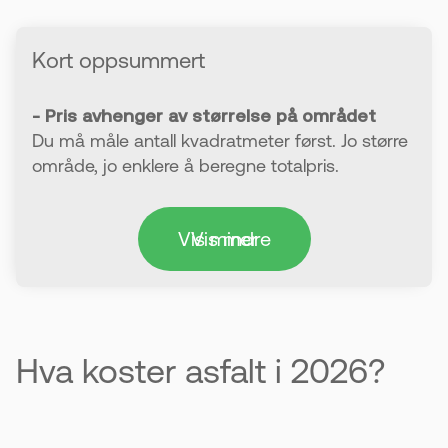
Kort oppsummert
- Pris avhenger av størrelse på området
Du må måle antall kvadratmeter først. Jo større
område, jo enklere å beregne totalpris.
- Startpris for små områder
Vis mindre
Vis mer
For opptil 20 m² starter prisen fra ca. 8500 kr
eks. mva. Dette gjelder standard asfalt og riktig
område.
- Grunnarbeid er avgjørende
Hva koster asfalt i 2026?
Godt forarbeid gir lengre levetid på asfalten.
Det sørger også for at vann renner riktig bort.
- Standard asfalt holder for de fleste