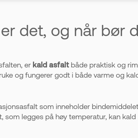
. Du kan bruke den selv på vinteren.
 er det, og når bør
 asfalt. Ikke egnet for store områder.
 gjøres riktig
sfalten, er
kald asfalt
både praktisk og rim
like lenge som vanlig asfalt i noen tilfeller
å bruke og fungerer godt i både varme og ka
elig. Da bør du kontakte Øst Asfalt.
arasjonsasfalt som inneholder bindemiddele
lt, som legges på høy temperatur, kan kald 