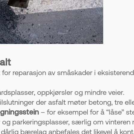
alt
let for reparasjon av småskader i eksistere
årdsplasser, oppkjørsler og mindre veier.
lslutninger der asfalt møter betong, tre elle
egningsstein
– for eksempel for å “låse” ste
 og parkeringsplasser, særlig om vinteren nå
dårlig bærelag anbefales det likevel å kon