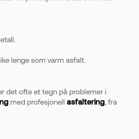
tall.
like lenge som varm asfalt.
er det ofte et tegn på problemer i
ing
med profesjonell
asfaltering
, fra