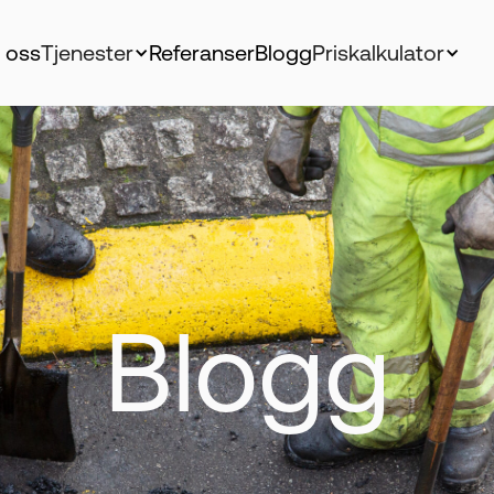
 oss
Tjenester
Referanser
Blogg
Priskalkulator
Blogg