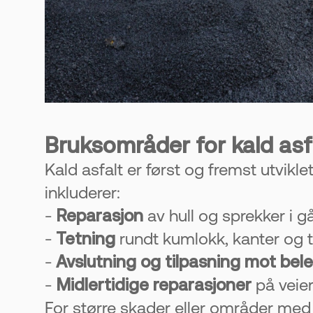
Bruksområder for kald asf
Kald asfalt er først og fremst utvik
inkluderer:
-
Reparasjon
av hull og sprekker i g
-
Tetning
rundt kumlokk, kanter og ti
-
Avslutning og tilpasning mot bel
-
Midlertidige reparasjoner
på veier
For større skader eller områder med 