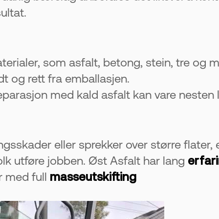
ultat.
rialer, som asfalt, betong, stein, tre og me
t og rett fra emballasjen.
eparasjon med kald asfalt kan vare nesten 
gsskader eller sprekker over større flater, 
lk utføre jobben. Øst Asfalt har lang
erfar
r med full
masseutskifting