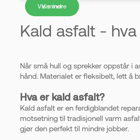
Vis mindre
Vis mer
Den fungerer i både kulde og varme
Kald asfalt - hva
- Passer best til små skader
Brukes til hull, sprekker og kanter i
- Gir et holdbart resultat hvis det
Når små hull og sprekker oppstår i a
Reparasjonen kan vare lenge. Nesten 
hånd. Materialet er fleksibelt, lett 
- Store skader bør tas av fagfolk
Hva er kald asfalt?
Problemer i grunnen må løses skikk
Kald asfalt er en ferdigblandet rep
motsetning til tradisjonell varm asfa
gjør den perfekt til mindre jobber.