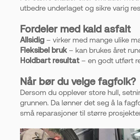
utbedre underlaget og sikre varig res
Fordeler med kald asfalt
Allsidig
– virker med mange ulike mate
Fleksibel bruk
– kan brukes året rund
Holdbart resultat
– en godt utført r
Når bør du velge fagfolk?
Dersom du opplever store hull, setnin
grunnen. Da lønner det seg å la fagfo
små reparasjoner til større prosjekte