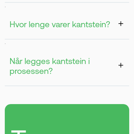
Nei, men det gir et mye penere resultat.
.
Det gjør også området mer strukturert.
Hvor lenge varer kantstein?
Den kan vare i mange år uten problemer.
.
Forutsetter at den er lagt riktig.
Når legges kantstein i
prosessen?
Den legges før asfalten. Da fungerer den
som en ramme rundt området.