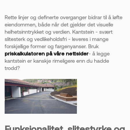
4. Riktig grunnarbeid er veldig viktig
Steinen er tung og må ligge stabilt. Feil
Rette linjer og definerte overganger bidrar til å løfte
underlag kan føre til at den flytter på seg.
eiendommen, både når det gjelder det visuelle
helhetsinntrykket og verdien. Kantstein - svært
5. Legges før asfalten for best resultat
slitesterk og vedlikeholdsfri - leveres i mange
Den brukes som en ramme rundt asfalt og
forskjellige former og fargenyanser. Bruk
andre områder. For best resultat bør fagfolk
priskalkulatoren på våre nettsider
- å legge
som Øst Asfalt gjøre jobben.
kantstein er kanskje rimeligere enn du hadde
trodd?
Funksjonalitet, slitestyrke og