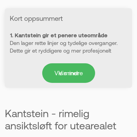
Kort oppsummert
1. Kantstein gir et penere uteområde
Den lager rette linjer og tydelige overganger.
Dette gir et ryddigere og mer profesjonelt
uttrykk.
Vis mindre
Vis mer
2. Øker både verdi og helhetsinntrykk
Et oppgradert uteområde kan øke verdien på
eiendommen. Små detaljer kan gjøre stor
forskjell.
Kantstein - rimelig
3. Er slitesterk og nesten vedlikeholdsfri
Kantstein tåler mye og holder seg fin lenge. Du
ansiktsløft for utearealet
trenger lite vedlikehold over tid.