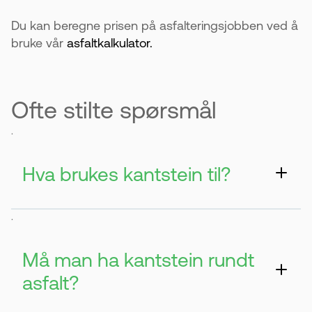
Du kan beregne prisen på asfalteringsjobben ved å
bruke vår
asfaltkalkulator.
Ofte stilte spørsmål
.
Hva brukes kantstein til?
Den brukes til å lage overganger og
.
avgrensninger. For eksempel mellom asfalt,
plen og stein.
Må man ha kantstein rundt
asfalt?