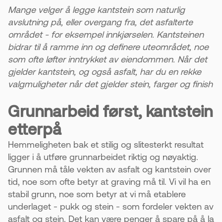
Når underlaget er klart, legges steinen nøyaktig
Mange velger å legge kantstein som naturlig
på plass. Den tilpasses også terrenget for å
avslutning på, eller overgang fra, det asfalterte
lede bort vann.
området - for eksempel innkjørselen. Kantsteinen
bidrar til å ramme inn og definere uteområdet, noe
5. Fagfolk gir best resultat
som ofte løfter inntrykket av eiendommen. Når det
Riktig utført arbeid varer i mange år. Øst Asfalt
gjelder kantstein, og også asfalt, har du en rekke
kan hjelpe med hele prosessen.
valgmuligheter når det gjelder stein, farger og finish
Grunnarbeid først, kantstein
etterpå
Hemmeligheten bak et stilig og slitesterkt resultat
ligger i å utføre grunnarbeidet riktig og nøyaktig.
Grunnen må tåle vekten av asfalt og kantstein over
tid, noe som ofte betyr at graving må til. Vi vil ha en
stabil grunn, noe som betyr at vi må etablere
underlaget - pukk og stein - som fordeler vekten av
asfalt og stein. Det kan være penger å spare på å la