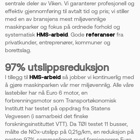
sentrale deler av Viken. Vi garanterer profesjonell og
effektiv gjennomføring til avtalt tid og pris; vi stiller
med en av bransjens mest miljøvennlige
maskinparker og fokus på ordnede forhold og
systematisk
HMS-arbeid
. Gode
referanser
fra
privatkunder, entreprenører, kommuner og
borettslag.
97% utslippsreduksjon
I tillegg til
HMS-arbeid
så jobber vi kontinuerlig med
å gjøre maskinparken vår mer miljøvennlig. Alle våre
lastebiler har nå Euro 6 motor, en
forbrenningsmotor som Transportøkonomisk
Institutt har testet på oppdrag fra Statens
Vegvesen (i samarbeid det finske
forskningsinstituttet VTT). Da TØI testet 11 busser,
målte de NOx-utslipp på 0,21g/km, en reduksjon på
nesten 97% sammenlignet med forgjengeren Euro