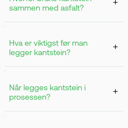
sammen med asfalt?
Den lager en tydelig avslutning og ramme
.
rundt området. Det gir et penere og mer
strukturert uteområde.
Hva er viktigst før man
legger kantstein?
Grunnarbeidet er viktigst. Underlaget må
.
være stabilt og godt bygget opp.
Når legges kantstein i
prosessen?
Etter at grunnarbeidet er ferdig. Da får du
.
et jevnt og stabilt resultat.