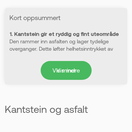
Kort oppsummert
1. Kantstein gir et ryddig og fint uteområde
Den rammer inn asfalten og lager tydelige
overganger. Dette løfter helhetsinntrykket av
eiendommen.
Vis mindre
Vis mer
2. Du har mange valgmuligheter
Kantstein finnes i ulike former, farger og stiler.
Du kan tilpasse utseendet etter huset ditt.
3. Grunnarbeidet er det viktigste
Kantstein og asfalt
Underlaget må være stabilt og tåle vekten over
tid. Riktig arbeid her gir et varig resultat.
4. Kantstein legges etter grunnarbeidet