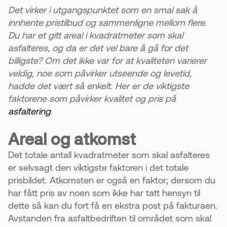
Planter og røtter kan vokse opp gjennom
Det virker i utgangspunktet som en smal sak å
asfalten hvis de ikke fjernes skikkelig. Derfor må
innhente pristilbud og sammenligne mellom flere.
området behandles før arbeidet starter.
Du har et gitt areal i kvadratmeter som skal
asfalteres, og da er det vel bare å gå for det
4. Ulike asfaltkvaliteter passer til ulike behov
billigste? Om det ikke var for at kvaliteten varierer
Agb8 er vanligst for private oppkjørsler og
veldig, noe som påvirker utseende og levetid,
gangveier. Tykkere asfalt og større stein brukes
hadde det vært så enkelt. Her er de viktigste
der underlaget skal tåle tungtrafikk.
faktorene som påvirker kvalitet og pris på
asfaltering
.
5. Riktig asfaltvalg kan spare deg for penger
Areal og atkomst
For de fleste private områder holder det med 4
cm Agb8-asfalt. Kraftigere asfalt er ofte
Det totale antall kvadratmeter som skal asfalteres
unødvendig dyrt til vanlig bruk.
er selvsagt den viktigste faktoren i det totale
prisbildet. Atkomsten er også en faktor; dersom du
har fått pris av noen som ikke har tatt hensyn til
dette så kan du fort få en ekstra post på fakturaen.
Avstanden fra asfaltbedriften til området som skal