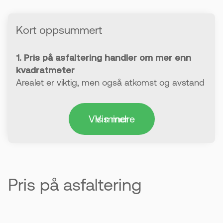
Kort oppsummert
1. Pris på asfaltering handler om mer enn
kvadratmeter
Arealet er viktig, men også atkomst og avstand
påvirker prisen. Dårlig tilgang kan gi ekstra
kostnader.
Vis mindre
Vis mer
2. Grunnarbeidet bestemmer hvor lenge
asfalten varer
Et godt grunnarbeid gir et jevnt og slitesterkt
asfaltdekke. Dårlig grunn kan føre til sprekker og
Pris på asfaltering
ujevnheter etter kort tid.
3. Vegetasjon må fjernes før asfalten
legges