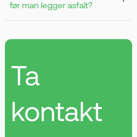
før man legger asfalt?
Ja, all vegetasjon bør fjernes før asfaltering.
Hvis røtter blir liggende igjen, kan planter
vokse opp gjennom asfaltdekket senere.
Ta
kontakt