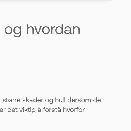
t og hvordan
 fagfolk.
Da
n.
Dårlig
å nytt.
ttende, kan
til større skader og hull dersom de
r det viktig å forstå hvorfor