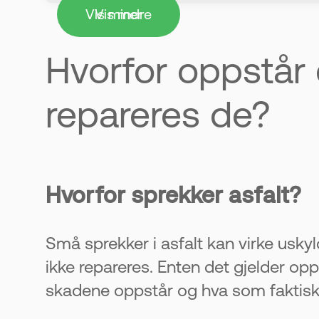
Vis mindre
Vis mer
løsning.
Dette kan være praktisk for
Hvorfor oppstår 
-
Ved større skader brukes vanligv
repareres området mer grundig for å
repareres de?
-
Kommer sprekkene tilbake flere
grunnarbeid eller bevegelser i mas
Hvorfor sprekker asfalt?
-
Godt grunnarbeid er nøkkelen ti
det være nødvendig å legge opp omr
Små sprekker i asfalt kan virke uskyl
ikke repareres. Enten det gjelder opp
skadene oppstår og hva som faktisk m