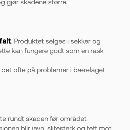
 og gjør skadene større.
falt
. Produktet selges i sekker og
Dette kan fungere godt som en rask
 det ofte på problemer i bærelaget
fte rundt skaden før området
onen blir jevn, slitesterk og tett mot