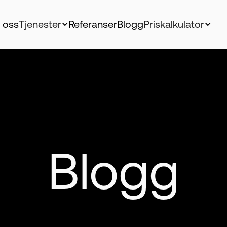
 oss
Tjenester
Referanser
Blogg
Priskalkulator
Blogg