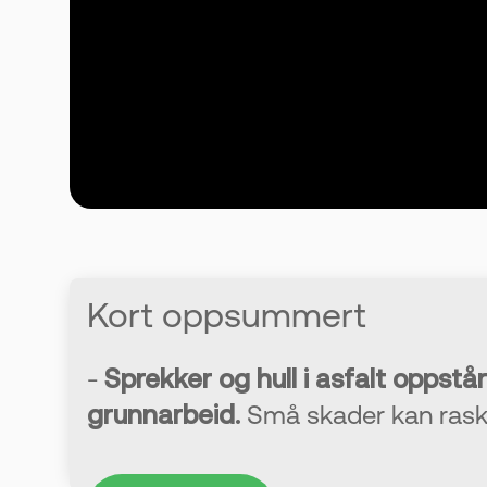
Kort oppsummert
-
Sprekker og hull i asfalt oppstår 
grunnarbeid.
Små skader kan raskt 
-
Mindre sprekker og hull kan oft