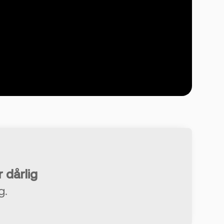
r dårlig
g.
rtidig