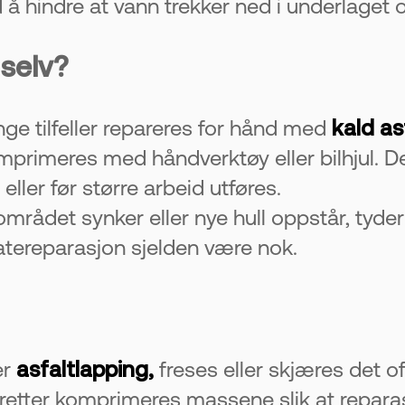
id å hindre at vann trekker ned i underlaget
selv?
ge tilfeller repareres for hånd med
kald as
komprimeres med håndverktøy eller bilhjul. 
ller før større arbeid utføres.
rådet synker eller nye hull oppstår, tyder
latereparasjon sjelden være nok.
er
asfaltlapping,
freses eller skjæres det o
retter komprimeres massene slik at reparasj