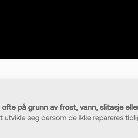
ofte på grunn av frost, vann, slitasje elle
utvikle seg dersom de ikke repareres tidli
e repareres med kald asfalt som en midle