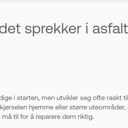
 små skader, men varer ikke alltid over tid.
det sprekker i asfal
is varm asfalt og asfaltlapping utført av
 gi et jevnere og mer holdbart resultat.
 ganger, er problemet ofte under asfalte
sene kan gjøre at skadene stadig oppstår p
l asfalt som varer lenge.
Er skadene omfa
ådet på nytt for et varig resultat.
dige i starten, men utvikler seg ofte raskt 
kjørselen hjemme eller større uteområder, e
å til for å reparere dem riktig.