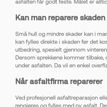
asfalten får godt feste. Målet er allt
Kan man reparere skaden 
Små hull og mindre skader kan i man
kan fylles direkte i skaden før det 
utbedring, spesielt gjennom vinteren e
Dersom sprekkene kommer tilbake, om
under asfalten. Da vil en enkel overf
Når asfaltfirma reparerer
Ved profesjonell asfaltreparasjon ell
rengjøres og fylles med ny asfalt. De