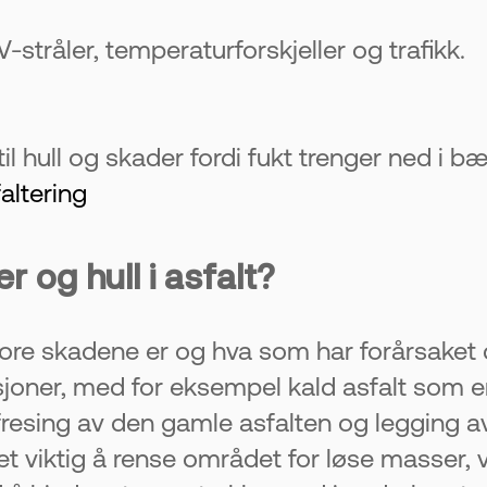
UV-stråler, temperaturforskjeller og trafikk.
il hull og skader fordi fukt trenger ned i bæ
altering
 og hull i asfalt?
re skadene er og hva som har forårsaket 
joner, med for eksempel kald asfalt som en
sing av den gamle asfalten og legging av n
det viktig å rense området for løse masser,